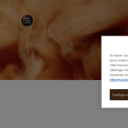
Al hacer cli
para mejora
información 
Obtenga más
haciendo cli
informació
Configur