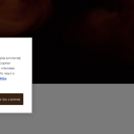
ías similares)
copilar
intereses.
ic aquí o
Más
 las cookies