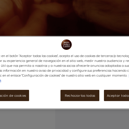
c en el botón "Aceptar todas las cookies", acepta el uso de cookies de terceros (o tecnolog
r su experiencia general de navegación en el sitio web, medir nuestra audiencia y re
útil que nos permita a nosotros y a nuestros socios ofrecerle anuncios adaptados a sus 
 información en nuestro aviso de privacidad y configure sus preferencias haciendo cl
c en el enlace "Configuración de cookies" de nuestro sitio web en cualquier momento.
n
ación de cookies
Rechazarlas todas
Aceptar todas