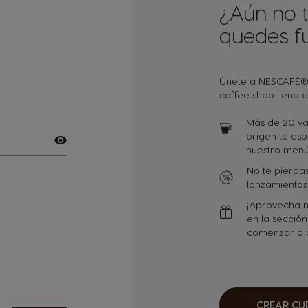
¿Aún no t
quedes fu
Únete a NESCAFÉ® 
coffee shop lleno d
Más de 20 va
origen te es
nuestro menú
No te pierdas
lanzamientos 
¡Aprovecha n
en la sección
comenzar a di
CREAR CU