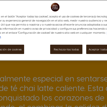
c en el botón "Aceptar todas las cookies", acepta el uso de cookies de terceros (o tecnolog
r su experiencia general de navegación en el sitio web, medir nuestra audiencia y re
útil que nos permita a nosotros y a nuestros socios ofrecerle anuncios adaptados a sus 
 información en nuestro aviso de privacidad y configure sus preferencias haciendo cl
c en el enlace "Configuración de cookies" de nuestro sitio web en cualquier momento.
n
ación de cookies
Rechazarlas todas
Aceptar todas
almente especial en sentarse
e té chai latte caliente. Est
onquistado los corazones de
ndo, al combinar la calidez de