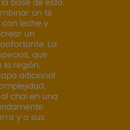
la base de esta
ombinar un té
 con leche y
 crear un
confortante. La
specias, que
 la región,
apa adicional
omplejidad,
 al chai en una
fundamente
ierra y a sus