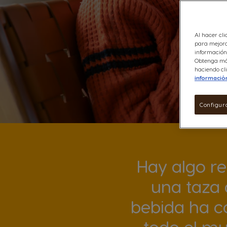
Al hacer cli
para mejora
información 
Obtenga más
haciendo cli
informació
Configur
Hay algo re
una taza d
bebida ha c
todo el mu