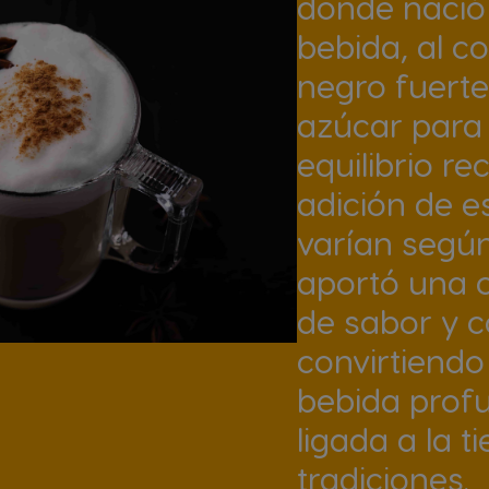
donde nació 
bebida, al c
negro fuerte
azúcar para
equilibrio re
adición de e
varían según
aportó una c
de sabor y c
convirtiendo
bebida pro
ligada a la t
tradiciones.