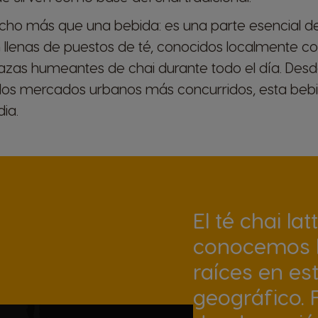
mucho más que una bebida: es una parte esencial de 
tán llenas de puestos de té, conocidos localmente
tazas humeantes de chai durante todo el día. Des
a los mercados urbanos más concurridos, esta beb
dia.
El té chai la
conocemos h
raíces en es
geográfico. F