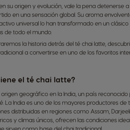
en su origen y evolución, vale la pena detenerse a
rtido en una sensación global. Su aroma envolvente
activo universal lo han transformado en un clásico
s de todo el mundo.
oraremos la historia detrás del té chai latte, desc
adicional a convertirse en uno de los favoritos int
ene el té chai latte?
 su origen geográfico en la India, un país reconocid
 té. La India es uno de los mayores productores de
es distribuidas en regiones como Assam, Darjeeling
ricos y climas únicos, ofrecen las condiciones ideal
e sirven como base del chai tradicional.