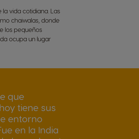
la vida cotidiana. Las
 como chaiwalas, donde
de los pequeños
ida ocupa un lugar
tte que
oy tiene sus
te entorno
ue en la India