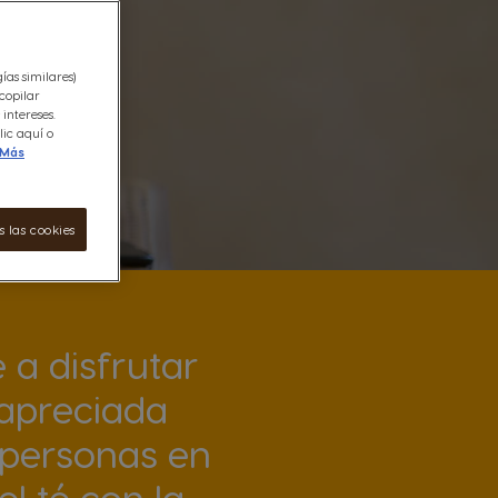
ías similares)
copilar
intereses.
ic aquí o
Más
 las cookies
 a disfrutar
a apreciada
 personas en
l té con la