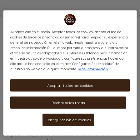
Al hacer clic en el botón "Aceptar todas las cookies", acepta el uso de
cookies de terceros (o tecnologías similares) para mejorar su experiencia
general de navegación en el sitio web, medir nuestra audiencia y
PACK GENIO S
recopilar información útil que nos permita a nosotros y a nuestros socios
ofrecerle anuncios adaptados a sus intereses. Obtenga más información
en nuestro aviso de privacidad y configure sus preferencias haciendo
(0)
clic aquí o haciendo clic en el enlace "Configuración de cookies" de
nuestro sitio web en cualquier momento.
Más información
Aceptar todas las cookies
Lleva tu coffee shop a casa con NESCAFÉ® Dolce
Gusto® y convierte cualquier rincón en tu espacio
Rechazarlas todas
favorito para disfrutar de un buen café, chocolate
caliente o incluso un té.
Descubre también la sección
recetas
y personaliza tu
Configuración de cookies
bebida favorita con solo presionar un botón.
El pack incluye todo lo necesario para vivir una