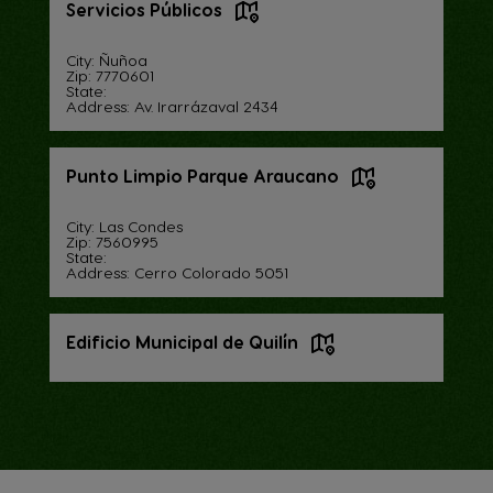
Servicios Públicos
City: Ñuñoa
Zip: 7770601
State:
Address: Av. Irarrázaval 2434
Punto Limpio Parque Araucano
City: Las Condes
Zip: 7560995
State:
Address: Cerro Colorado 5051
Edificio Municipal de Quilín
City: Macul
Zip: 7810950
State:
Address: Av. Quilín 3250