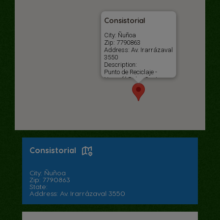
Consistorial
City: Ñuñoa
Zip: 7790863
Address: Av. Irarrázaval
3550
Description:
Punto de Reciclaje -
Nescafé Dolce Gusto
Consistorial
City: Ñuñoa
Zip: 7790863
State:
Address: Av. Irarrázaval 3550