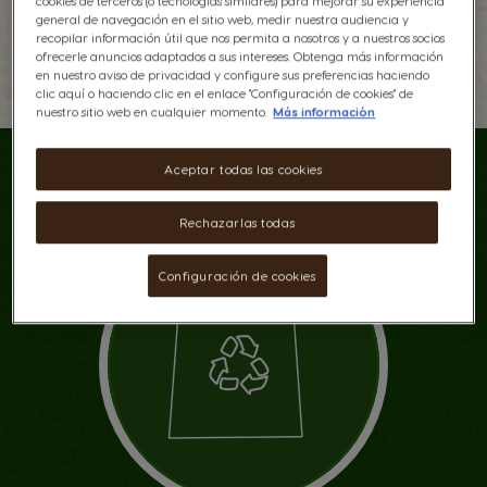
cookies de terceros (o tecnologías similares) para mejorar su experiencia
general de navegación en el sitio web, medir nuestra audiencia y
recopilar información útil que nos permita a nosotros y a nuestros socios
ofrecerle anuncios adaptados a sus intereses. Obtenga más información
en nuestro aviso de privacidad y configure sus preferencias haciendo
clic aquí o haciendo clic en el enlace "Configuración de cookies" de
nuestro sitio web en cualquier momento.
Más información
PUNTOS DE RECICLAJE
Aceptar todas las cookies
Rechazarlas todas
Configuración de cookies