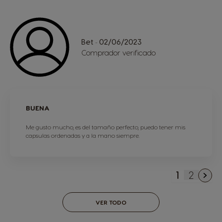
Bet
02/06/2023
-
Comprador verificado
BUENA
Me gusto mucho, es del tamaño perfecto, puedo tener mis
capsulas ordenadas y a la mano siempre.
1
2
You're cu
Página
VER TODO