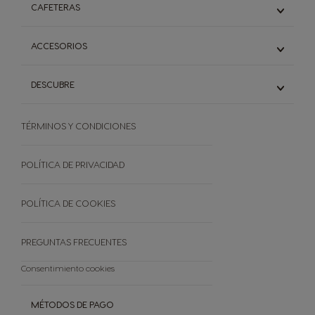
CAFETERAS
Espresso
Americano & Lungo
Descubre todas las cafeteras
ACCESORIOS
Cappuccino & Lattes
Genio S
Té
Genio S Plus
Descubre todos los accesorios
Chocolate
DESCUBRE
Genio S Touch
Starbucks
Piccolo XS
Sistema Dolce Gusto®
Ofertas
TÉRMINOS Y CONDICIONES
El mundo del café
Sustentabilidad
Preguntas frecuentes
POLÍTICA DE PRIVACIDAD
Términos y condiciones
Bases Legales
POLÍTICA DE COOKIES
PREGUNTAS FRECUENTES
Consentimiento cookies
MÉTODOS DE PAGO