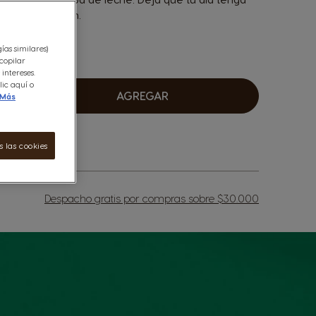
anto te gustan.
ías similares)
copilar
intereses.
ic aquí o
AGREGAR
Más
umentar
 las cookies
Despacho gratis por compras sobre $30.000