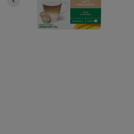
Redeem for 340 PREMIO
$8.190