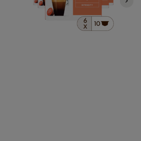
$35.340
$30.039