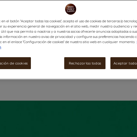
esos momentos de placer que t
$8190
c en el botón "Aceptar todas las cookies", acepta el uso de cookies de terceros (o tecnolog
340 puntos
r su experiencia general de navegación en el sitio web, medir nuestra audiencia y re
útil que nos permita a nosotros y a nuestros socios ofrecerle anuncios adaptados a sus 
 información en nuestro aviso de privacidad y configure sus preferencias haciendo cl
lles
c en el enlace "Configuración de cookies" de nuestro sitio web en cualquier momento.
Disminuir
Cantidad
A
n
ación de cookies
Rechazarlas todas
Aceptar todas