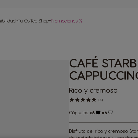
or de
ibilidad
Tu Coffee Shop
Promociones %
dido ya
 Ayuda
CAFÉ STAR
je de Cápsulas
Nuestras recetas
CAPPUCCIN
Rico y cremoso
(4)
Cápsulas:
x6
x6
Icono Cápsula
Icono Cápsul
Disfruta del rico y cremoso S
de tostado intenso y una densa