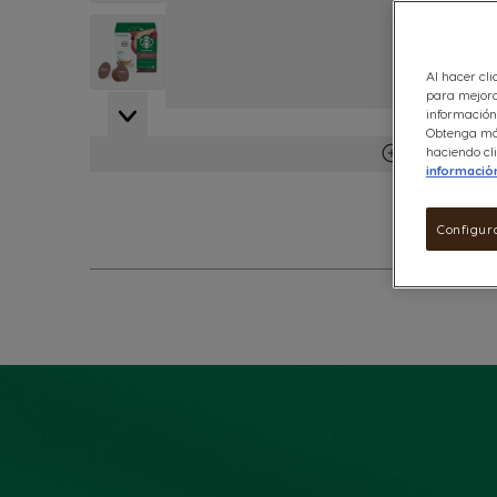
View larger image
Al hacer cli
para mejora
información 
View larger image
Obtenga más
Ver más deta
haciendo cli
informació
View larger image
Configur
View larger image