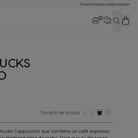
Chile
Contáctanos​
Newsletter
Buscar
Llámanos al
BUCKS
800 800 711
O
Tamaño de la taza:
a
tarbucks Cappuccino que combina un café espresso
 y cremosa capa de leche. Deja que tu día tenga