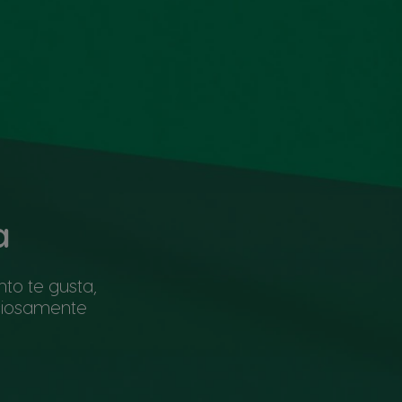
a
to te gusta,
iciosamente