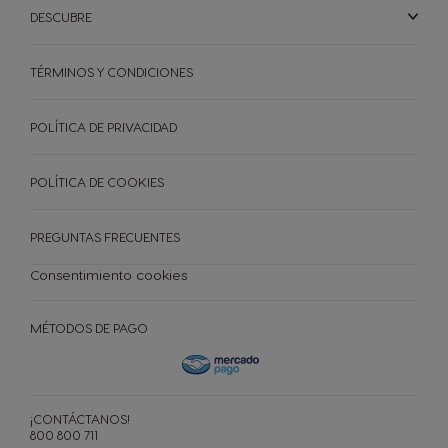
DESCUBRE
TÉRMINOS Y CONDICIONES
POLÍTICA DE PRIVACIDAD
POLÍTICA DE COOKIES
PREGUNTAS FRECUENTES
Consentimiento cookies
CAFETERAS
CÁPSULAS
ACCESORIOS
MÉTODOS DE PAGO
CAFETERAS
CÁPSULAS
SOSTENIBILIDAD
TU COFFEE SHOP
¡CONTÁCTANOS!
800 800 711